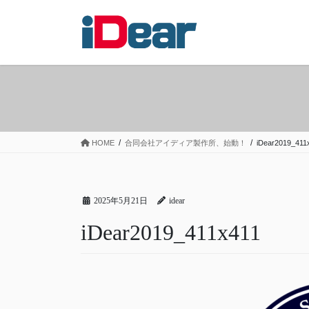
コ
ナ
ン
ビ
テ
ゲ
ン
ー
ツ
シ
へ
ョ
ス
ン
キ
に
ッ
移
HOME
合同会社アイディア製作所、始動！
iDear2019_411
プ
動
2025年5月21日
idear
iDear2019_411x411