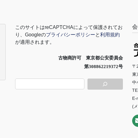
会
このサイトは
reCAPTCHA
によって保護されてお
り、
Google
の
プライバシーポリシー
と
利用規約
が適用されます。
古物商許可 東京都公安委員会
〒2
第308862219372号
東
中
TE
E-
(