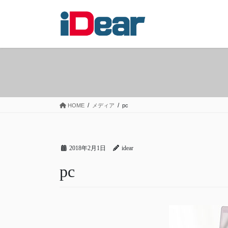
コ
ナ
ン
ビ
テ
ゲ
ン
ー
ツ
シ
へ
ョ
ス
ン
キ
に
ッ
移
HOME
メディア
pc
プ
動
2018年2月1日
idear
pc