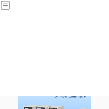
コ
ナ
ン
ビ
テ
ゲ
ン
ー
投稿
ツ
シ
へ
ョ
ス
ン
HOME
新製品 アイケムフローシーケンサー [iChem Flow Sequencer]
キ
に
Blog_iFS2
ッ
移
プ
動
2023年2月27日
idear
Blog_iFS2