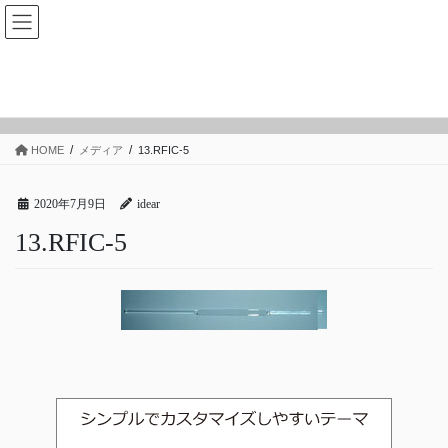
コ
ナ
ン
ビ
テ
ゲ
ン
ー
メディア
ツ
シ
へ
ョ
ス
ン
HOME
メディア
13.RFIC-5
キ
に
ッ
移
プ
動
2020年7月9日
idear
13.RFIC-5