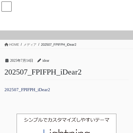
コ
ナ
ン
ビ
テ
ゲ
ン
ー
メディア
ツ
シ
へ
ョ
ス
ン
HOME
メディア
202507_FPIFPH_iDear2
キ
に
ッ
移
プ
動
2025年7月14日
idear
202507_FPIFPH_iDear2
202507_FPIFPH_iDear2