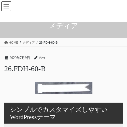
コ
ナ
ン
ビ
テ
ゲ
ン
ー
メディア
ツ
シ
へ
ョ
ス
ン
HOME
メディア
26.FDH-60-B
キ
に
ッ
移
プ
動
2020年7月9日
idear
26.FDH-60-B
シンプルでカスタマイズしやすい
WordPressテーマ