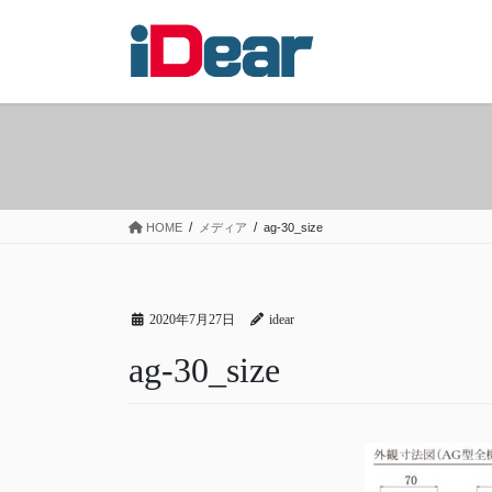
コ
ナ
ン
ビ
テ
ゲ
ン
ー
ツ
シ
へ
ョ
ス
ン
キ
に
ッ
移
HOME
メディア
ag-30_size
プ
動
2020年7月27日
idear
ag-30_size