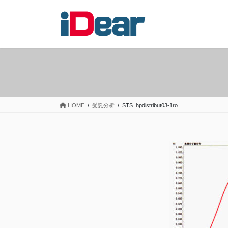
コ
ナ
ン
ビ
テ
ゲ
ン
ー
ツ
シ
へ
ョ
ス
ン
キ
に
ッ
移
HOME
受託分析
STS_hpdistribut03-1ro
プ
動