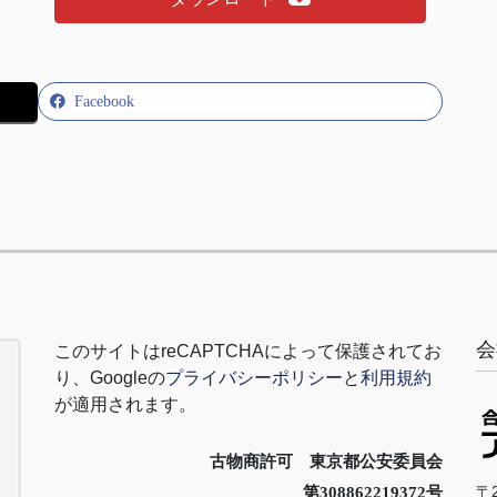
Facebook
会
このサイトは
reCAPTCHA
によって保護されてお
り、
Google
の
プライバシーポリシー
と
利用規約
が適用されます。
古物商許可 東京都公安委員会
〒2
第308862219372号