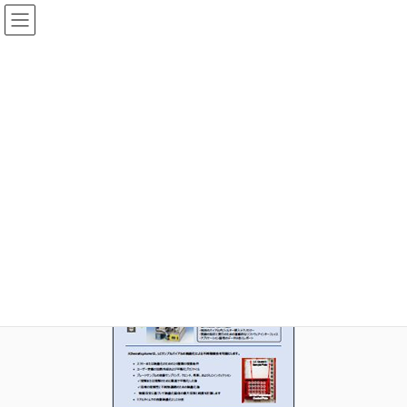
コ
ナ
ン
ビ
テ
ゲ
ン
ー
メディア
ツ
シ
へ
ョ
ス
ン
HOME
メディア
Appli_iChem_3_kesshouka_thum
キ
に
ッ
移
プ
動
2020年8月28日
idear
Appli_iChem_3_kesshouka_thum