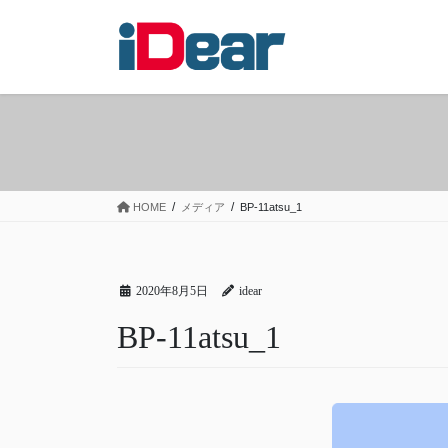
コ
ナ
ン
ビ
テ
ゲ
ン
ー
ツ
シ
へ
ョ
ス
ン
キ
に
ッ
移
HOME
メディア
BP-11atsu_1
プ
動
2020年8月5日
idear
BP-11atsu_1