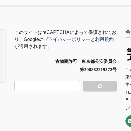
会
このサイトは
reCAPTCHA
によって保護されてお
り、
Google
の
プライバシーポリシー
と
利用規約
が適用されます。
古物商許可 東京都公安委員会
〒2
第308862219372号
東
中
TE
E-
(