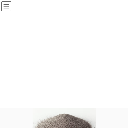
コ
ナ
ン
ビ
テ
ゲ
ン
ー
メディア
ツ
シ
へ
ョ
ス
ン
HOME
メディア
canister4
キ
に
ッ
移
プ
動
2020年8月5日
idear
canister4