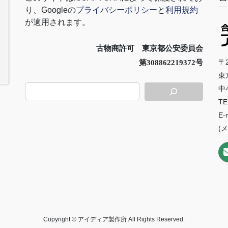
り、
Google
の
プライバシーポリシー
と
利用規約
が適用されます。
古物商許可 東京都公安委員会
〒2
第308862219372号
東
中
TE
E-
(
Copyright © アイディア製作所 All Rights Reserved.