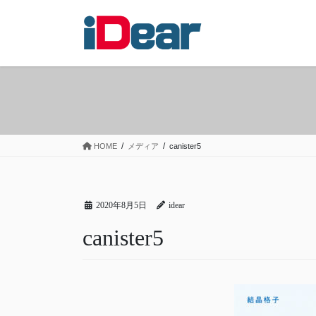
コ
ナ
ン
ビ
テ
ゲ
ン
ー
ツ
シ
へ
ョ
ス
ン
キ
に
ッ
移
HOME
メディア
canister5
プ
動
2020年8月5日
idear
canister5