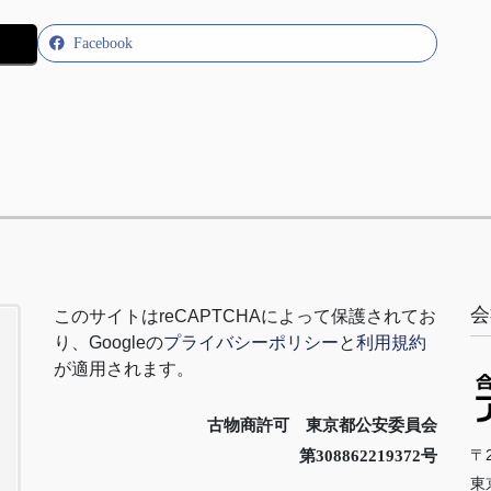
Facebook
会
このサイトは
reCAPTCHA
によって保護されてお
り、
Google
の
プライバシーポリシー
と
利用規約
が適用されます。
古物商許可 東京都公安委員会
〒2
第308862219372号
東