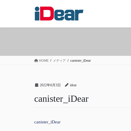
コ
ナ
ン
ビ
テ
ゲ
ン
ー
ツ
シ
へ
ョ
ス
ン
キ
に
ッ
移
HOME
メディア
canister_iDear
プ
動
2022年6月3日
idear
canister_iDear
canister_iDear