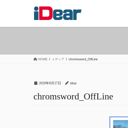
コ
ナ
ン
ビ
テ
ゲ
ン
ー
ツ
シ
へ
ョ
ス
ン
キ
に
ッ
移
HOME
メディア
chromsword_OffLine
プ
動
2020年8月27日
idear
chromsword_OffLine