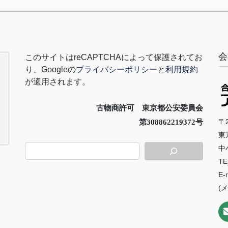
会
このサイトは
reCAPTCHA
によって保護されてお
り、
Google
の
プライバシーポリシー
と
利用規約
が適用されます。
古物商許可 東京都公安委員会
〒2
第308862219372号
東
中
TE
E-
(