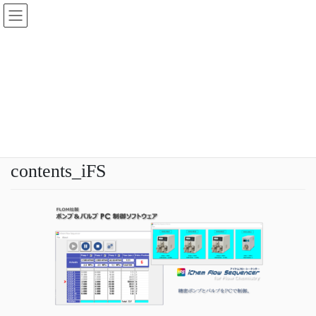
コ
ナ
ン
ビ
テ
ゲ
ン
ー
メディア
ツ
シ
へ
ョ
ス
ン
HOME
メディア
contents_iFS
キ
に
ッ
移
プ
動
2022年12月20日
idear
contents_iFS