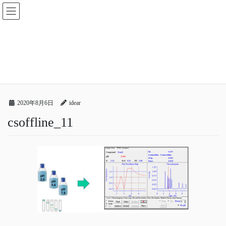
コ
ナ
ン
ビ
テ
ゲ
ン
ー
メディア
ツ
シ
へ
ョ
ス
ン
HOME
メディア
csoffline_11
キ
に
ッ
移
プ
動
2020年8月6日
idear
csoffline_11