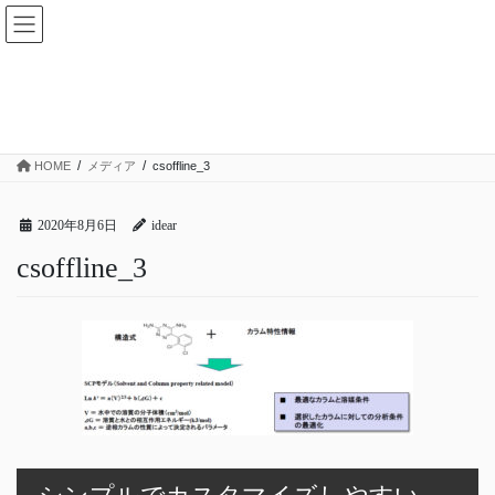
コ
ナ
ン
ビ
テ
ゲ
ン
ー
メディア
ツ
シ
へ
ョ
ス
ン
HOME
メディア
csoffline_3
キ
に
ッ
移
プ
動
2020年8月6日
idear
csoffline_3