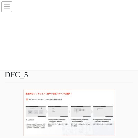
コ
ナ
ン
ビ
テ
ゲ
ン
ー
メディア
ツ
シ
へ
ョ
ス
ン
HOME
メディア
DFC_5
キ
に
ッ
移
プ
動
2020年8月17日
idear
DFC_5