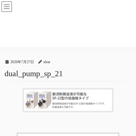
コ
ナ
ン
ビ
テ
ゲ
ン
ー
メディア
ツ
シ
へ
ョ
ス
ン
HOME
メディア
dual_pump_sp_21
キ
に
ッ
移
プ
動
2020年7月27日
idear
dual_pump_sp_21