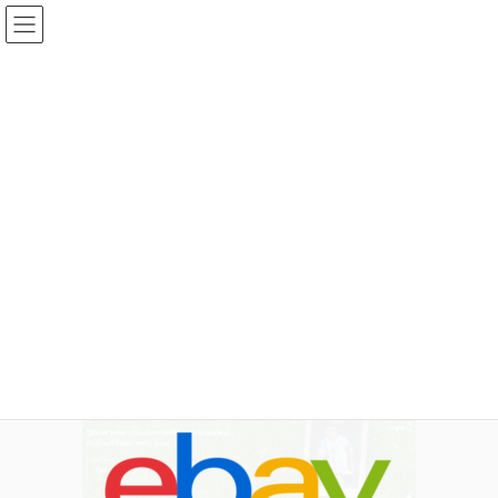
コ
ナ
ン
ビ
テ
ゲ
ン
ー
投稿
ツ
シ
へ
ョ
ス
ン
HOME
eBay 理化学機器の輸入代行
Blog_ebay
キ
に
ッ
移
プ
動
2022年11月17日
idear
Blog_ebay