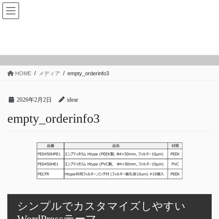
コ
ナ
ン
ビ
テ
ゲ
ン
ー
メディア
ツ
シ
へ
ョ
ス
ン
HOME
メディア
empty_orderinfo3
キ
に
ッ
移
プ
動
2026年2月2日
idear
empty_orderinfo3
シンプルでカスタマイズしやすい
WordPressテーマ