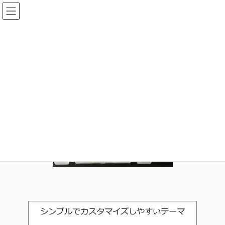
コ
ナ
ン
ビ
テ
ゲ
ン
ー
L.TEX_ETFE_16tee
ツ
シ
へ
ョ
ス
ン
HOME
フィッティング/ユニオン/Tコネクター
L.TEX_ETFE_16tee
キ
に
ッ
移
プ
動