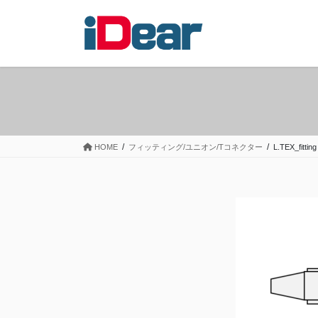
コ
ナ
ン
ビ
テ
ゲ
ン
ー
ツ
シ
へ
ョ
ス
ン
キ
に
ッ
移
HOME
フィッティング/ユニオン/Tコネクター
L.TEX_fitting
プ
動