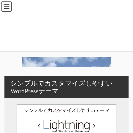
コ
ナ
ン
ビ
テ
ゲ
ン
ー
L.TEX_last
ツ
シ
へ
ョ
ス
ン
HOME
フィッティング/ユニオン/Tコネクター
L.TEX_last
キ
に
ッ
移
プ
動
シンプルでカスタマイズしやすい
WordPressテーマ