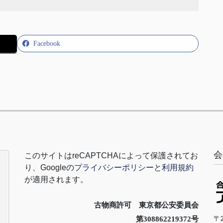
Facebook
会
このサイトは
reCAPTCHA
によって保護されてお
り、
Google
の
プライバシーポリシー
と
利用規約
が適用されます。
古物商許可 東京都公安委員会
〒2
第308862219372号