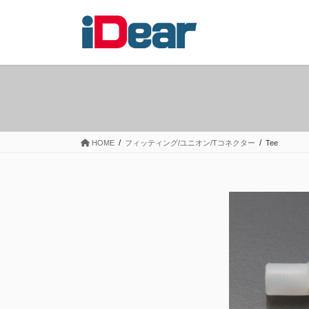
コ
ナ
ン
ビ
テ
ゲ
ン
ー
ツ
シ
へ
ョ
ス
ン
キ
に
ッ
移
HOME
フィッティング/ユニオン/Tコネクター
Tee
プ
動