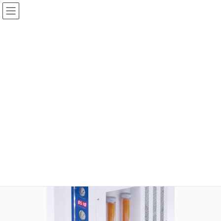
コ
ナ
ン
ビ
テ
ゲ
ン
ー
メディア
ツ
シ
へ
ョ
ス
ン
HOME
メディア
generator13
キ
に
ッ
移
プ
動
2020年8月5日
idear
generator13