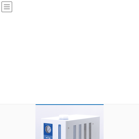
コ
ナ
ン
ビ
テ
ゲ
ン
ー
メディア
ツ
シ
へ
ョ
ス
ン
HOME
メディア
generator16_dairyuuryou
キ
に
ッ
移
プ
動
2020年8月5日
idear
generator16_dairyuuryou