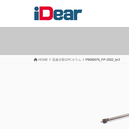
コ
ナ
ン
ビ
テ
ゲ
ン
ー
ツ
シ
へ
ョ
ス
ン
キ
に
ッ
移
HOME
迅速分取GPCカラム
P9090076_FP-2002_br3
プ
動