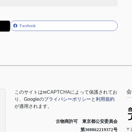
Facebook
会
このサイトは
reCAPTCHA
によって保護されてお
り、
Google
の
プライバシーポリシー
と
利用規約
が適用されます。
古物商許可 東京都公安委員会
〒2
第308862219372号