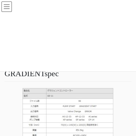
コ
ナ
ン
ビ
テ
ゲ
ン
ー
メディア
ツ
シ
へ
ョ
ス
ン
HOME
メディア
GRADIENTspec
キ
に
ッ
移
プ
動
2020年7月27日
idear
GRADIENTspec