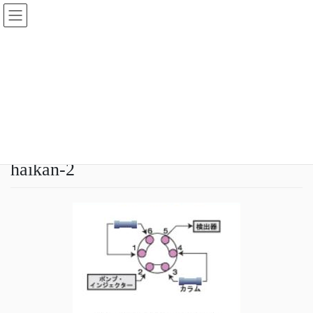
コ
ナ
ン
ビ
テ
ゲ
ン
ー
メディア
ツ
シ
へ
ョ
ス
ン
HOME
メディア
haikan-2
キ
に
ッ
移
プ
動
2020年8月24日
idear
haikan-2