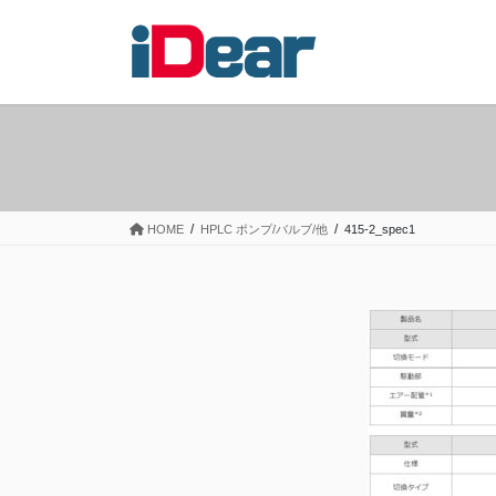
コ
ナ
ン
ビ
テ
ゲ
ン
ー
ツ
シ
へ
ョ
ス
ン
キ
に
ッ
移
HOME
HPLC ポンプ/バルブ/他
415-2_spec1
プ
動