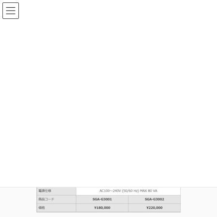
コ
ナ
ン
ビ
テ
ゲ
ン
ー
ag-40_spec_2
ツ
シ
へ
ョ
ス
ン
HOME
HPLC ポンプ/バルブ/他
ag-40_spec_2
キ
に
ッ
移
プ
動