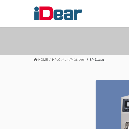
コ
ナ
ン
ビ
テ
ゲ
ン
ー
ツ
シ
へ
ョ
ス
ン
キ
に
ッ
移
HOME
HPLC ポンプ/バルブ/他
BP-11atsu_
プ
動