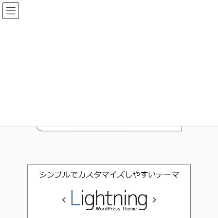
コ
ナ
ン
ビ
テ
ゲ
ン
ー
V-415-2
ツ
シ
へ
ョ
ス
ン
HOME
HPLC ポンプ/バルブ/他
V-415-2
キ
に
ッ
移
プ
動