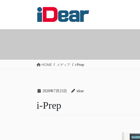
コ
ナ
ン
ビ
テ
ゲ
ン
ー
ツ
シ
へ
ョ
ス
ン
キ
に
ッ
移
HOME
メディア
i-Prep
プ
動
2020年7月21日
idear
i-Prep