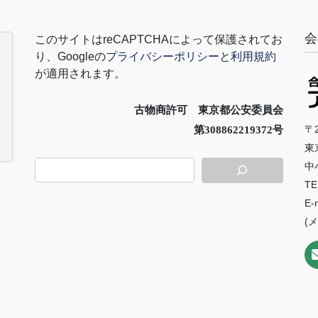
会
このサイトは
reCAPTCHA
によって保護されてお
り、
Google
の
プライバシーポリシー
と
利用規約
が適用されます。
古物商許可 東京都公安委員会
〒2
第308862219372号
東
中
TE
E-
(