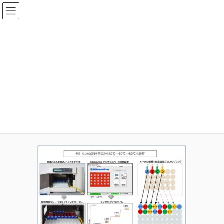
コ
ナ
ン
ビ
テ
ゲ
ン
ー
メディア
ツ
シ
へ
ョ
ス
ン
HOME
メディア
i-Prep_4
キ
に
ッ
移
プ
動
2020年8月25日
idear
i-Prep_4