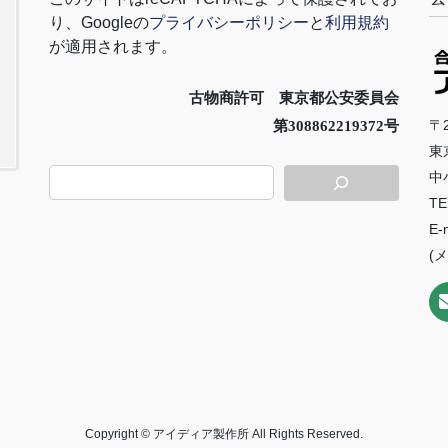
り、
Google
の
プライバシーポリシー
と
利用規約
が適用されます。
古物商許可 東京都公安委員会
〒2
第308862219372号
東
中
TE
E-
(
Copyright © アイディア製作所 All Rights Reserved.