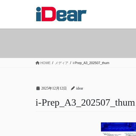
コ
ナ
ン
ビ
テ
ゲ
ン
ー
ツ
シ
へ
ョ
ス
ン
キ
に
ッ
移
HOME
メディア
i-Prep_A3_202507_thum
プ
動
2025年12月12日
idear
i-Prep_A3_202507_thum