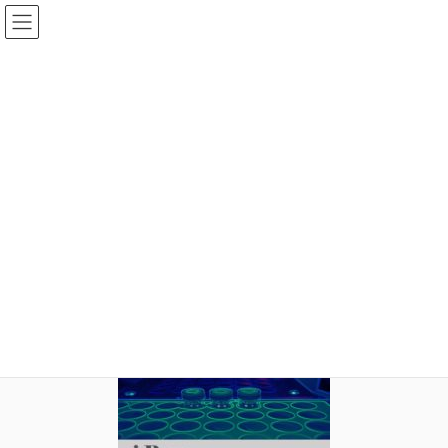
コ
ナ
ン
ビ
テ
ゲ
ン
ー
メディア
ツ
シ
へ
ョ
ス
ン
HOME
メディア
i-Prep_catalog
キ
に
ッ
移
プ
動
2020年9月9日
idear
i-Prep_catalog