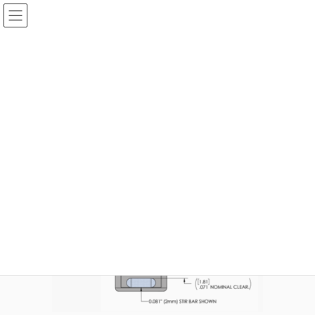
コ
ナ
ン
ビ
テ
ゲ
ン
ー
filterinsert-6-2
ツ
シ
へ
ョ
ス
ン
HOME
i-Prep ＜新製品＞
filterinsert-6-2
キ
に
ッ
移
プ
動