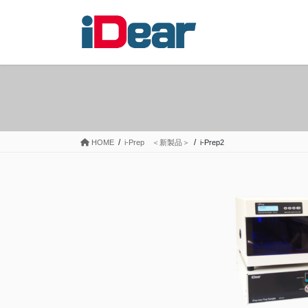
コ
ナ
ン
ビ
テ
ゲ
ン
ー
ツ
シ
へ
ョ
ス
ン
キ
に
ッ
移
HOME
i-Prep ＜新製品＞
i-Prep2
プ
動