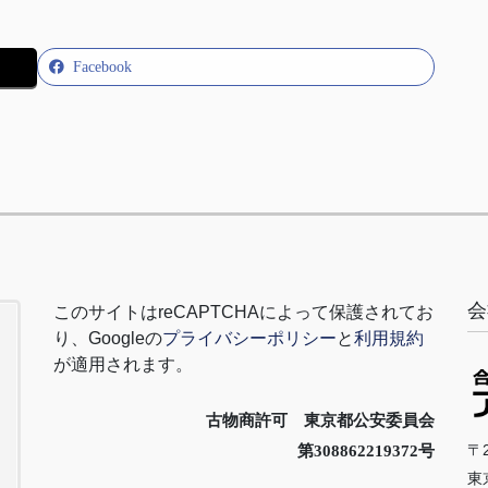
Facebook
会
このサイトは
reCAPTCHA
によって保護されてお
り、
Google
の
プライバシーポリシー
と
利用規約
が適用されます。
古物商許可 東京都公安委員会
〒2
第308862219372号
東