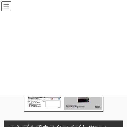
コ
ナ
ン
ビ
テ
ゲ
ン
ー
i-Prep_catalog_A3_thum
ツ
シ
へ
ョ
ス
ン
HOME
i-Prep ＜新製品＞
i-Prep_catalog_A3_thum
キ
に
ッ
移
プ
動