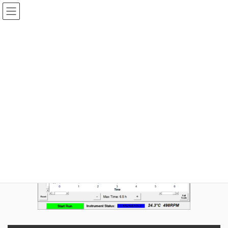
コ
ナ
ン
ビ
テ
ゲ
ン
ー
SolubilitySample_graph
ツ
シ
へ
ョ
ス
ン
HOME
i-Prep ＜新製品＞
SolubilitySample_graph
キ
に
ッ
移
プ
動