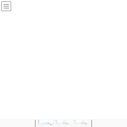
コ
ナ
ン
ビ
テ
ゲ
ン
ー
TechnicalNote_carryover_thum
ツ
シ
へ
ョ
ス
ン
HOME
i-Prep ＜新製品＞
TechnicalNote_carryover_thum
キ
に
ッ
移
プ
動