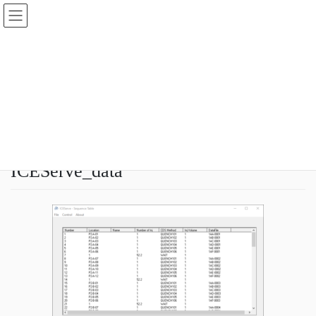
コ
ナ
ン
ビ
テ
ゲ
ン
ー
メディア
ツ
シ
へ
ョ
ス
ン
HOME
メディア
ICEServe_data
キ
に
ッ
移
プ
動
2020年8月6日
idear
ICEServe_data