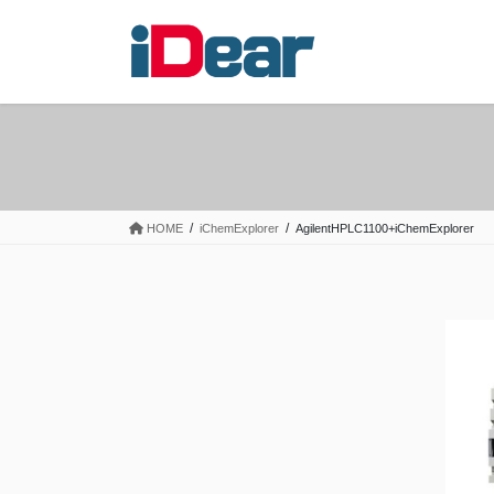
コ
ナ
ン
ビ
テ
ゲ
ン
ー
ツ
シ
へ
ョ
ス
ン
キ
に
ッ
移
HOME
iChemExplorer
AgilentHPLC1100+iChemExplorer
プ
動