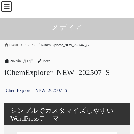
コ
ナ
ン
ビ
テ
ゲ
ン
ー
メディア
ツ
シ
へ
ョ
ス
ン
HOME
メディア
iChemExplorer_NEW_202507_S
キ
に
ッ
移
プ
動
2025年7月17日
idear
iChemExplorer_NEW_202507_S
iChemExplorer_NEW_202507_S
シンプルでカスタマイズしやすい
WordPressテーマ