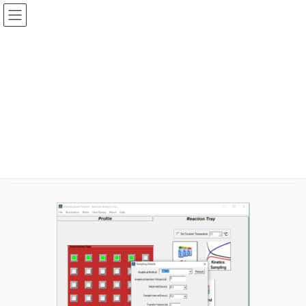
コ
ナ
ン
ビ
テ
ゲ
ン
ー
メディア
ツ
シ
へ
ョ
ス
ン
HOME
メディア
iChemExplorerControl
キ
に
ッ
移
プ
動
2020年3月13日
idear
iChemExplorerControl