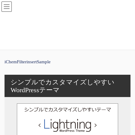
コ
ナ
ン
ビ
テ
ゲ
ン
ー
iChemFilterinsertSample
ツ
シ
へ
ョ
ス
ン
HOME
iChem Filter insert
iChemFilterinsertSample
キ
に
ッ
移
プ
動
iChemFilterinsertSample
シンプルでカスタマイズしやすい
WordPressテーマ