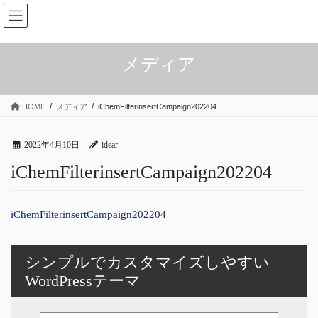
コ
ナ
ン
ビ
テ
ゲ
ン
ー
メディア
ツ
シ
へ
ョ
ス
ン
HOME
メディア
iChemFilterinsertCampaign202204
キ
に
ッ
移
プ
動
2022年4月10日
idear
iChemFilterinsertCampaign202204
iChemFilterinsertCampaign202204
シンプルでカスタマイズしやすい
WordPressテーマ