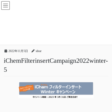
コ
ナ
ン
ビ
テ
ゲ
ン
ー
メディア
ツ
シ
へ
ョ
ス
ン
HOME
メディア
iChemFilterinsertCampaign2022winter-5
キ
に
ッ
移
プ
動
2022年11月5日
idear
iChemFilterinsertCampaign2022winter-
5